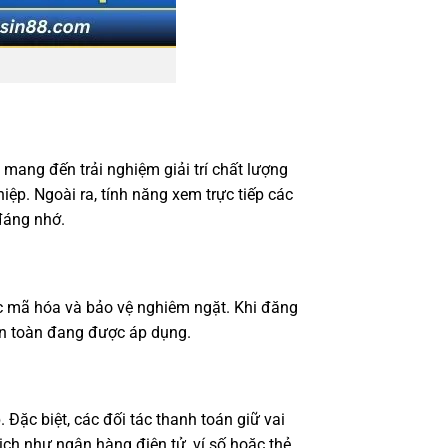
mang đến trải nghiệm giải trí chất lượng
ệp. Ngoài ra, tính năng xem trực tiếp các
 đáng nhớ.
ợc mã hóa và bảo vệ nghiêm ngặt. Khi đăng
 an toàn đang được áp dụng.
 Đặc biệt, các đối tác thanh toán giữ vai
ịch như ngân hàng điện tử, ví số hoặc thẻ