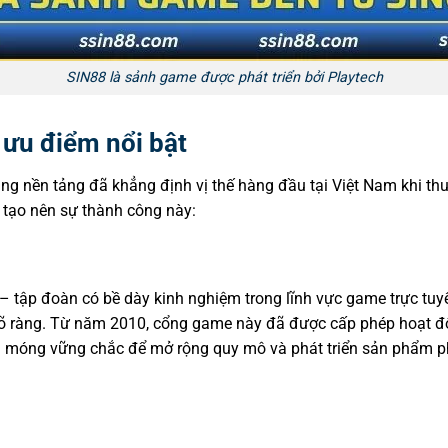
SIN88 là sảnh game được phát triển bởi Playtech
 ưu điểm nổi bật
rằng nền tảng đã khẳng định vị thế hàng đầu tại Việt Nam khi thu
 tạo nên sự thành công này:
– tập đoàn có bề dày kinh nghiệm trong lĩnh vực game trực tuyế
rõ ràng. Từ năm 2010, cổng game này đã được cấp phép hoạt độn
n móng vững chắc để mở rộng quy mô và phát triển sản phẩm phù