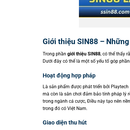
Giới thiệu SIN88 – Những
Trong phần
giới thiệu SIN88
, có thể thấy 
Dưới đây có thể là một số yếu tố góp phần
Hoạt động hợp pháp
Là sản phẩm được phát triển bởi Playtech 
mà còn là sân chơi đảm bảo tính pháp lý 
trong ngành cá cược, Điều này tạo nên nề
trong đó có Việt Nam.
Giao diện thu hút