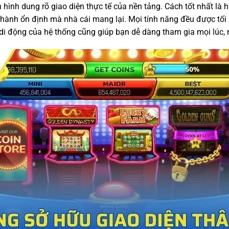
hình dung rõ giao diện thực tế của nền tảng. Cách tốt nhất là 
ận hành ổn định mà nhà cái mang lại. Mọi tính năng đều được t
di động của hệ thống cũng giúp bạn dễ dàng tham gia mọi lúc, 