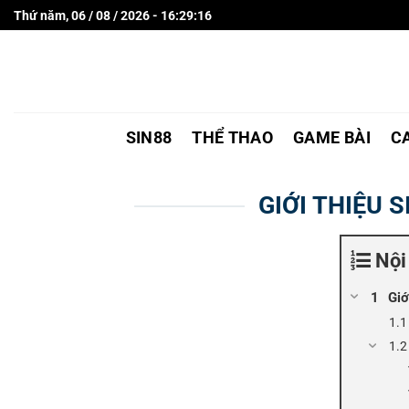
Bỏ
Thứ năm, 06 / 08 / 2026 - 16:29:18
qua
nội
dung
SIN88
THỂ THAO
GAME BÀI
C
GIỚI THIỆU 
Nội
Giớ