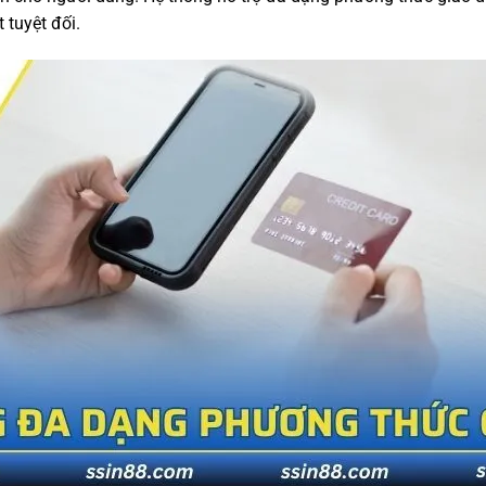
 tuyệt đối.