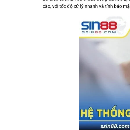
cào, với tốc độ xử lý nhanh và tính bảo mật