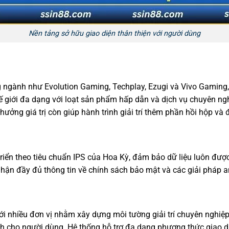
Nền tảng sở hữu giao diện thân thiện với người dùng
ng ngành như Evolution Gaming, Techplay, Ezugi và Vivo Gaming, 
ế giới đa dạng với loạt sản phẩm hấp dẫn và dịch vụ chuyên nghi
thưởng giá trị còn giúp hành trình giải trí thêm phần hồi hộp và
triển theo tiêu chuẩn IPS của Hoa Kỳ, đảm bảo dữ liệu luôn đư
 nhận đầy đủ thông tin về chính sách bảo mật và các giải pháp
với nhiều đơn vị nhằm xây dựng môi tường giải trí chuyên nghiệp.
nh cho người dùng. Hệ thống hỗ trợ đa dạng phương thức giao d