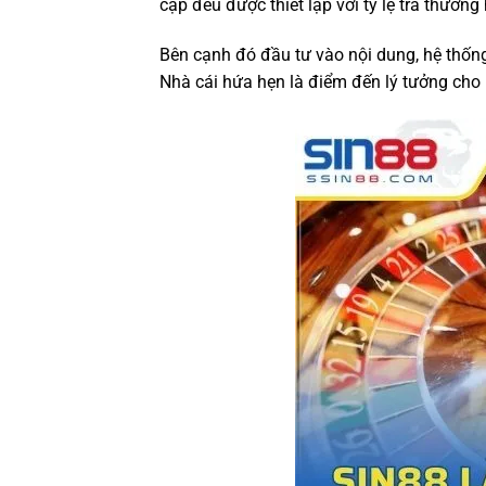
cập đều được thiết lập với tỷ lệ trả thưởng
Bên cạnh đó đầu tư vào nội dung, hệ thống
Nhà cái hứa hẹn là điểm đến lý tưởng cho 