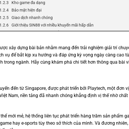
Kho game đa dạng
Bảo mật hiện đại
Giao dịch nhanh chóng
Giới thiệu SIN88 với nhiều khuyến mãi hấp dẫn
Giới thiệu SIN88 – Kho game giải trí đa dạng
Sảnh Casino
được xây dựng bài bản nhằm mang đến trải nghiệm giải trí chuy
Cá cược thể thao
ịch vụ để bắt kịp xu hướng và đáp ứng kỳ vọng ngày càng cao t
Xổ số và lô đề
 trong ngành. Hãy cùng khám phá chi tiết hơn thông qua bài vi
Game bài
Bắn cá
Nổ hũ
Slot Games
tuyến đến từ Singapore, được phát triển bởi Playtech, một đơn 
g Việt Nam, nền tảng đã nhanh chóng khẳng định vị thế nhờ chấ
thể mới mẻ, hệ thống liên tục phát triển hàng trăm sản phẩm g
t game hay e-sports tùy theo sở thích của mình. Và đương nhiên,