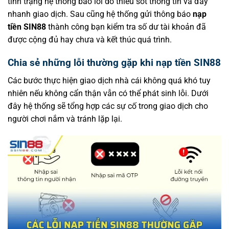
tình trạng hệ thống báo lỗi do thiếu sót thông tin và đẩy
nhanh giao dịch. Sau cũng hệ thống gửi thông báo
nạp
tiền SIN88
thành công bạn kiểm tra số dư tài khoản đã
được cộng đủ hay chưa và kết thúc quá trình.
Chia sẻ những lỗi thường gặp khi nạp tiền SIN88
Các bước thực hiện giao dịch nhà cái không quá khó tuy
nhiên nếu không cẩn thận vẫn có thể phát sinh lỗi. Dưới
đây hệ thống sẽ tổng hợp các sự cố trong giao dịch cho
người chơi nắm và tránh lặp lại.