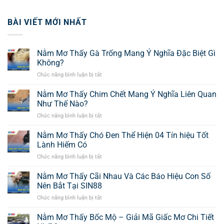
BÀI VIẾT MỚI NHẤT
Nằm Mơ Thấy Gà Trống Mang Ý Nghĩa Đặc Biệt Gì
Không?
Chức năng bình luận bị tắt
ở
Nằm
Mơ
Nằm Mơ Thấy Chim Chết Mang Ý Nghĩa Liên Quan
Thấy
Như Thế Nào?
Gà
Chức năng bình luận bị tắt
ở
Trống
Nằm
Mang
Mơ
Nằm Mơ Thấy Chó Đen Thể Hiện 04 Tín hiệu Tốt
Ý
Thấy
Nghĩa
Lành Hiếm Có
Chim
Đặc
Chức năng bình luận bị tắt
ở
Chết
Biệt
Nằm
Mang
Gì
Mơ
Nằm Mơ Thấy Cãi Nhau Và Các Báo Hiệu Con Số
Ý
Không?
Thấy
Nghĩa
Nên Bắt Tại SIN88
Chó
Liên
Chức năng bình luận bị tắt
ở
Đen
Quan
Nằm
Thể
Như
Mơ
Nằm Mơ Thấy Bốc Mộ – Giải Mã Giấc Mơ Chi Tiết
Hiện
Thế
Thấy