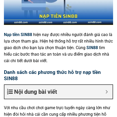
Nạp tiền SIN88
hiện nay được nhiều người đánh giá cao là
lựa chọn tham gia. Hiện hệ thống hỗ trợ rất nhiều hình thức
giao dịch cho bạn lựa chọn thuận tiện. Cùng
SIN88
tìm
hiểu các bước thao tác an toàn và ưu điểm giao dịch nhà
cái chi tiết dưới bài viết.
Danh sách các phương thức hỗ trợ nạp tiền
SIN88
Nội dung bài viết
Với nhu cầu chơi chơi game trực tuyến ngày càng lớn như
hiện đòi hỏi nhà cái cần cung cấp nhiều phương tiện hỗ