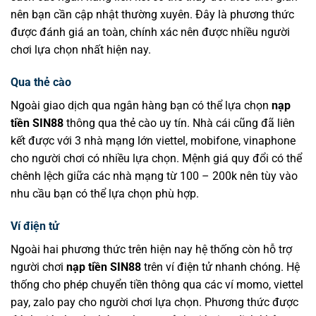
nên bạn cần cập nhật thường xuyên. Đây là phương thức
được đánh giá an toàn, chính xác nên được nhiều người
chơi lựa chọn nhất hiện nay.
Qua thẻ cào
Ngoài giao dịch qua ngân hàng bạn có thể lựa chọn
nạp
tiền SIN88
thông qua thẻ cào uy tín. Nhà cái cũng đã liên
kết được với 3 nhà mạng lớn viettel, mobifone, vinaphone
cho người chơi có nhiều lựa chọn. Mệnh giá quy đổi có thể
chênh lệch giữa các nhà mạng từ 100 – 200k nên tùy vào
nhu cầu bạn có thể lựa chọn phù hợp.
Ví điện tử
Ngoài hai phương thức trên hiện nay hệ thống còn hỗ trợ
người chơi
nạp tiền SIN88
trên ví điện tử nhanh chóng. Hệ
thống cho phép chuyển tiền thông qua các ví momo, viettel
pay, zalo pay cho người chơi lựa chọn. Phương thức được