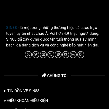
SIN88
- là một trong những thương hiệu cá cược trực
tuyến uy tín nhất châu Á. Với hơn 4.9 triệu người dùng,
SIN88 đã xây dựng được tên tuổi thông qua sự minh
bạch, đa dạng dịch vụ và công nghệ bảo mật hiện đại.
VỀ CHÚNG TÔI
TIN ĐỒN VỀ SIN88
ĐIỀU KHOẢN ĐIỀU KIỆN