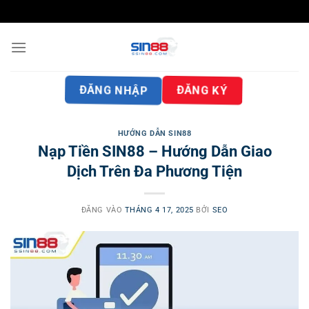
Bỏ
qua
nội
dung
ĐĂNG NHẬP
ĐĂNG KÝ
HƯỚNG DẪN SIN88
Nạp Tiền SIN88 – Hướng Dẫn Giao
Dịch Trên Đa Phương Tiện
ĐĂNG VÀO
THÁNG 4 17, 2025
BỞI
SEO