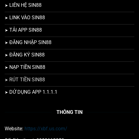
LIÊN HỆ SIN88
LINK VÀO SIN88
TẢI APP SIN88
ĐĂNG NHẬP SIN88
ĐĂNG KÝ SIN88
NẠP TIỀN SIN88
RÚT TIỀN SIN88
DỬ DỤNG APP 1.1.1.1
THÔNG TIN
Website:
https://xbf.us.com/