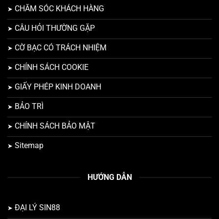
CHĂM SÓC KHÁCH HÀNG
CÂU HỎI THƯỜNG GẶP
CỜ BẠC CÓ TRÁCH NHIỆM
CHÍNH SÁCH COOKIE
GIẤY PHÉP KINH DOANH
BẢO TRÌ
CHÍNH SÁCH BẢO MẬT
Sitemap
HƯỚNG DẪN
ĐẠI LÝ SIN88