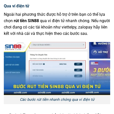
Qua ví điện tử
Ngoài hai phương thức được hỗ trợ ở trên bạn có thể lựa
chọn
rút tiền SIN88
qua ví điện tử nhanh chóng. Nếu người
chơi đang có các tài khoản như viettelpy, zalopay hãy liên
kết với nhà cái và thực hiện theo các bước sau.
Các bước rút tiền nhanh chóng qua ví điện tử