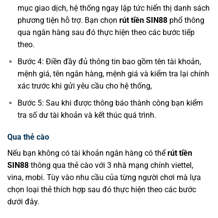
mục giao dịch, hệ thống ngay lập tức hiển thị danh sách
phương tiện hỗ trợ. Bạn chọn
rút tiền SIN88
phổ thông
qua ngân hàng sau đó thực hiện theo các bước tiếp
theo.
Bước 4: Điền đầy đủ thông tin bao gồm tên tài khoản,
mệnh giá, tên ngân hàng, mệnh giá và kiểm tra lại chính
xác trước khi gửi yêu cầu cho hệ thống,
Bước 5: Sau khi được thông báo thành công bạn kiểm
tra số dư tài khoản và kết thúc quá trình.
Qua thẻ cào
Nếu bạn không có tài khoản ngân hàng có thể
rút tiền
SIN88
thông qua thẻ cào với 3 nhà mạng chính viettel,
vina, mobi. Tùy vào nhu cầu của từng người chơi mà lựa
chọn loại thẻ thích hợp sau đó thực hiện theo các bước
dưới đây.