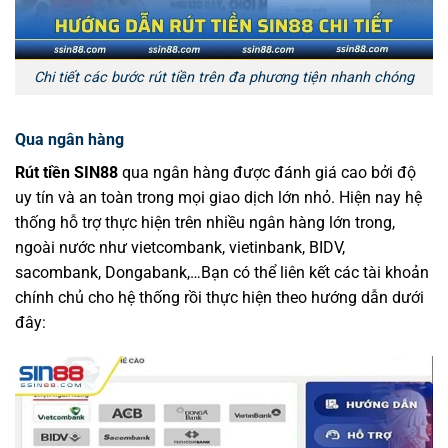
Chi tiết các bước rút tiền trên đa phương tiện nhanh chóng
Qua ngân hàng
Rút tiền SIN88
qua ngân hàng được đánh giá cao bởi độ
uy tín và an toàn trong mọi giao dịch lớn nhỏ. Hiện nay hệ
thống hỗ trợ thực hiện trên nhiều ngân hàng lớn trong,
ngoài nước như vietcombank, vietinbank, BIDV,
sacombank, Dongabank,…Bạn có thể liên kết các tài khoản
chính chủ cho hệ thống rồi thực hiện theo hướng dẫn dưới
đây: