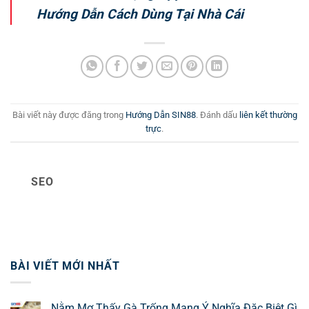
Hướng Dẫn Cách Dùng Tại Nhà Cái
Bài viết này được đăng trong
Hướng Dẫn SIN88
. Đánh dấu
liên kết thường
trực
.
SEO
BÀI VIẾT MỚI NHẤT
Nằm Mơ Thấy Gà Trống Mang Ý Nghĩa Đặc Biệt Gì