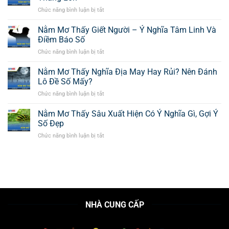
Cầu
Giấc
Tại
Chức năng bình luận bị tắt
ở
Vồng
Mơ
SIN88
Nằm
Là
Chi
Mơ
Nằm Mơ Thấy Giết Người – Ý Nghĩa Tâm Linh Và
Điềm
Tiết
Thấy
Báo
Điềm Báo Số
Nhất?
Sảy
Gì,
Chức năng bình luận bị tắt
ở
Thai
Đánh
Nằm
Nên
Số
Mơ
Nằm Mơ Thấy Nghĩa Địa May Hay Rủi? Nên Đánh
Đánh
Mấy
Thấy
Con
Lô Đề Số Mấy?
Hôm
Giết
Số
Nay?
Chức năng bình luận bị tắt
ở
Người
Mấy
Nằm
–
Để
Mơ
Nằm Mơ Thấy Sâu Xuất Hiện Có Ý Nghĩa Gì, Gợi Ý
Ý
Thắng
Thấy
Nghĩa
Số Đẹp
Lớn
Nghĩa
Tâm
Chức năng bình luận bị tắt
ở
Địa
Linh
Nằm
May
Và
Mơ
Hay
Điềm
Thấy
Rủi?
Báo
Sâu
Nên
Số
Xuất
Đánh
Hiện
Lô
Có
Đề
NHÀ CUNG CẤP
Ý
Số
Nghĩa
Mấy?
Gì,