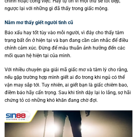
chính hoặc công việc. Hãy tự tin vì mọi thứ sẽ tốt đẹp,
ngược lại với những gì đã thấy trong giấc mộng.
Nằm mơ thấy giết người tình cũ
Báo xấu hay tốt tùy vào mỗi người, vì đây cho thấy tâm
trạng bất ổn ở hiện tại và bạn đang cần cân nhắc để điều
chỉnh cảm xúc. Đừng để mâu thuẫn ảnh hưởng đến các
mối quan hệ hiện tại của mình.
Với nhiều chuyên gia giải mã giấc mơ và tâm lý cho rằng,
nếu gặp trường hợp mình giết ai đo trong khi ngủ có thể
vận may sắp tới. Tuy nhiên, ai giết bạn là giấc chiêm bao,
điềm báo hãy cẩn trọng. Sau khi tỉnh dậy lại lo lắng, sợ hãi
chứng tỏ có những khó khăn đang chờ đợi.