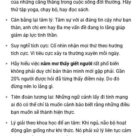
của những căng thẳng trong cuộc sống đời thường. Hãy
thử tập yoga, chạy bộ, hay đọc sách.
Cân bằng lại tâm lý: Tâm sự với ai đáng tin cậy như bạn
thân, anh chị em hay Ba mẹ vấn đề đang lo lắng giúp
giảm áp lực tinh thần.
Suy nghĩ tích cực: Cố nhìn nhận mọi thứ theo hướng
tích cực. Vì tiêu cực xảy ra thường xuyên mỗi ngày.
Hãy hiểu việc
nằm mơ thấy giết người
rất phổ biến
không phải duy chỉ bản thân mình mới gặp phải. Gần
20% người được hỏi đã từng thấy điềm này. Do đó
đừng nên lo lắng gì.
Tiên đoán tương lai: Những ngữ cảnh lấy đi tính mạng
ai đó có thể chỉ là muốn cảnh bảo biết rằng những điều
bạn muốn sẽ thành hiện thực.
Lý giải theo khoa học để an tâm: Khi ngủ, não bộ hoạt
động gần giống như khi thức. Nó phải xử lý liên tục cảm