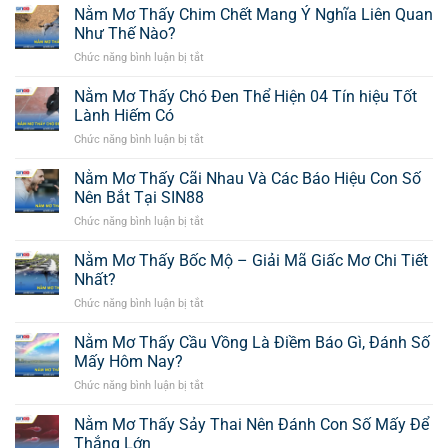
Mơ
Nằm Mơ Thấy Chim Chết Mang Ý Nghĩa Liên Quan
Thấy
Như Thế Nào?
Gà
Chức năng bình luận bị tắt
ở
Trống
Nằm
Mang
Mơ
Nằm Mơ Thấy Chó Đen Thể Hiện 04 Tín hiệu Tốt
Ý
Thấy
Nghĩa
Lành Hiếm Có
Chim
Đặc
Chức năng bình luận bị tắt
ở
Chết
Biệt
Nằm
Mang
Gì
Mơ
Nằm Mơ Thấy Cãi Nhau Và Các Báo Hiệu Con Số
Ý
Không?
Thấy
Nghĩa
Nên Bắt Tại SIN88
Chó
Liên
Chức năng bình luận bị tắt
ở
Đen
Quan
Nằm
Thể
Như
Mơ
Nằm Mơ Thấy Bốc Mộ – Giải Mã Giấc Mơ Chi Tiết
Hiện
Thế
Thấy
04
Nhất?
Nào?
Cãi
Tín
Chức năng bình luận bị tắt
ở
Nhau
hiệu
Nằm
Và
Tốt
Mơ
Nằm Mơ Thấy Cầu Vồng Là Điềm Báo Gì, Đánh Số
Các
Lành
Thấy
Báo
Mấy Hôm Nay?
Hiếm
Bốc
Hiệu
Có
Chức năng bình luận bị tắt
ở
Mộ
Con
Nằm
–
Số
Mơ
Nằm Mơ Thấy Sảy Thai Nên Đánh Con Số Mấy Để
Giải
Nên
Thấy
Mã
Thắng Lớn
Bắt