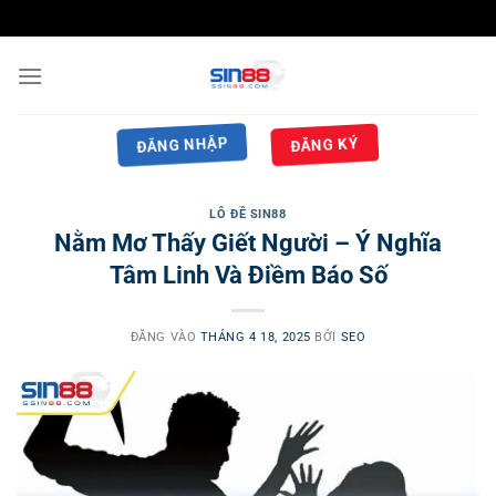
Bỏ
qua
nội
dung
ĐĂNG NHẬP
ĐĂNG KÝ
LÔ ĐỀ SIN88
Nằm Mơ Thấy Giết Người – Ý Nghĩa
Tâm Linh Và Điềm Báo Số
ĐĂNG VÀO
THÁNG 4 18, 2025
BỞI
SEO