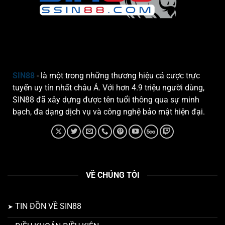
SIN88
- là một trong những thương hiệu cá cược trực
tuyến uy tín nhất châu Á. Với hơn 4.9 triệu người dùng,
SIN88 đã xây dựng được tên tuổi thông qua sự minh
bạch, đa dạng dịch vụ và công nghệ bảo mật hiện đại.
VỀ CHÚNG TÔI
TIN ĐỒN VỀ SIN88