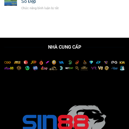
Nghĩa
Số Đẹp
Lớn
Nghĩa
Tâm
Chức năng bình luận bị tắt
ở
Địa
Linh
Nằm
May
Và
Mơ
Hay
Điềm
Thấy
Rủi?
Báo
Sâu
Nên
Số
Xuất
Đánh
Hiện
Lô
Có
Đề
NHÀ CUNG CẤP
Ý
Số
Nghĩa
Mấy?
Gì,
Gợi
Ý
Số
Đẹp