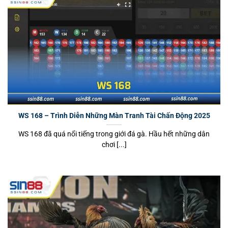
WS 168 – Trình Diễn Những Màn Tranh Tài Chấn Động 2025
WS 168 đã quá nổi tiếng trong giới đá gà. Hầu hết những dân
chơi [...]