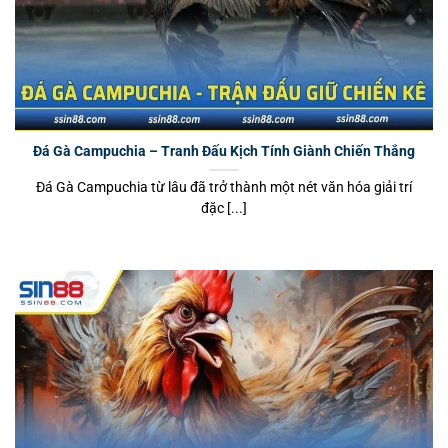
Đá Gà Campuchia – Tranh Đấu Kịch Tính Giành Chiến Thắng
Đá Gà Campuchia từ lâu đã trở thành một nét văn hóa giải trí
đặc [...]