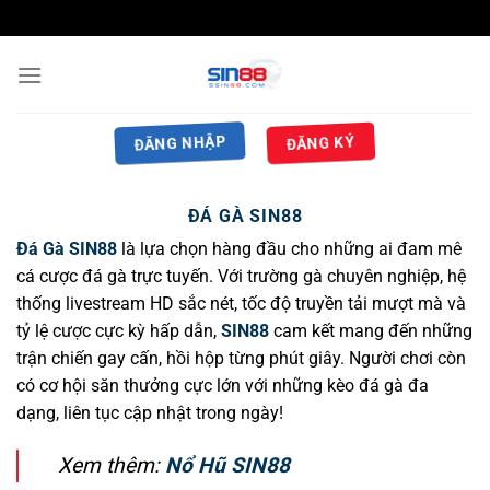
Bỏ
qua
nội
dung
ĐĂNG NHẬP
ĐĂNG KÝ
ĐÁ GÀ SIN88
Đá Gà SIN88
là lựa chọn hàng đầu cho những ai đam mê
cá cược đá gà trực tuyến. Với trường gà chuyên nghiệp, hệ
thống livestream HD sắc nét, tốc độ truyền tải mượt mà và
tỷ lệ cược cực kỳ hấp dẫn,
SIN88
cam kết mang đến những
trận chiến gay cấn, hồi hộp từng phút giây. Người chơi còn
có cơ hội săn thưởng cực lớn với những kèo đá gà đa
dạng, liên tục cập nhật trong ngày!
Xem thêm:
Nổ Hũ SIN88