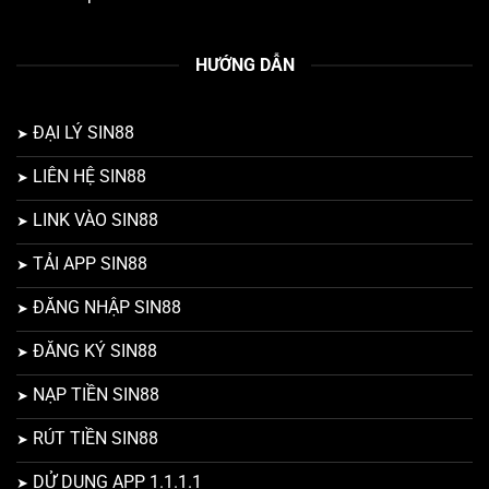
HƯỚNG DẪN
ĐẠI LÝ SIN88
LIÊN HỆ SIN88
LINK VÀO SIN88
TẢI APP SIN88
ĐĂNG NHẬP SIN88
ĐĂNG KÝ SIN88
NẠP TIỀN SIN88
RÚT TIỀN SIN88
DỬ DỤNG APP 1.1.1.1