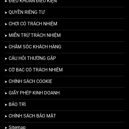
ĐIỀU KHOẢN ĐIỀU KIỆN
QUYỀN RIÊNG TƯ
CHƠI CÓ TRÁCH NHIỆM
MIỄN TRỪ TRÁCH NHIỆM
CHĂM SÓC KHÁCH HÀNG
CÂU HỎI THƯỜNG GẶP
CỜ BẠC CÓ TRÁCH NHIỆM
CHÍNH SÁCH COOKIE
GIẤY PHÉP KINH DOANH
BẢO TRÌ
CHÍNH SÁCH BẢO MẬT
Sitemap