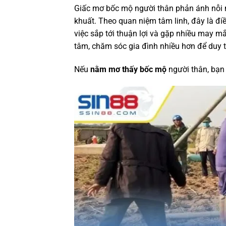
Giấc mơ bốc mộ người thân phản ánh nỗi 
khuất. Theo quan niệm tâm linh, đây là 
việc sắp tới thuận lợi và gặp nhiều may m
tâm, chăm sóc gia đình nhiều hơn để duy t
Nếu
nằm mơ thấy bốc mộ
người thân, bạn