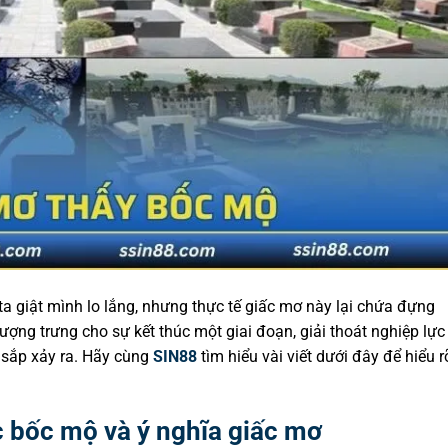
a giật mình lo lắng, nhưng thực tế giấc mơ này lại chứa đựng
tượng trưng cho sự kết thúc một giai đoạn, giải thoát nghiệp lực
 sắp xảy ra. Hãy cùng
SIN88
tìm hiểu vài viết dưới đây để hiểu r
c bốc mộ và ý nghĩa giấc mơ