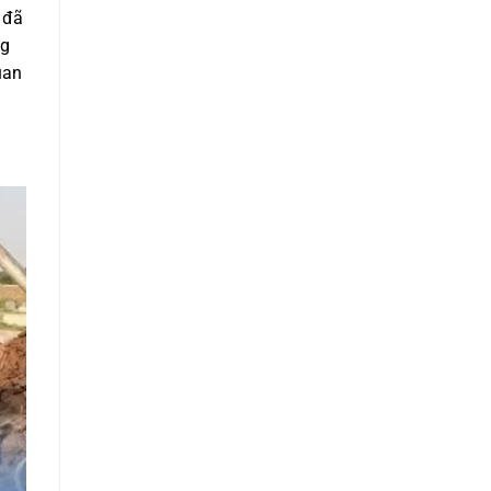
 đã
ng
uan