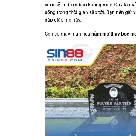
cười sẽ là điềm báo không may. Đây là giấc
uổng trong thời gian sắp tới. Bạn nên giữ
gặp giấc mơ này.
Con số may mắn nếu
nằm mơ thấy bốc m