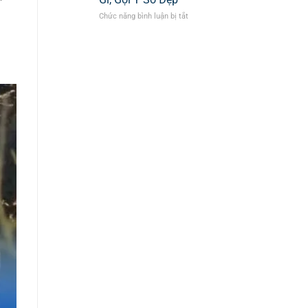
Điềm
Địa
Chức năng bình luận bị tắt
Báo
ở
May
Số
Nằm
Hay
Mơ
Rủi?
Thấy
Nên
Sâu
Đánh
Xuất
Lô
Hiện
Đề
Có
Số
Ý
Mấy?
Nghĩa
Gì,
Gợi
Ý
Số
Đẹp