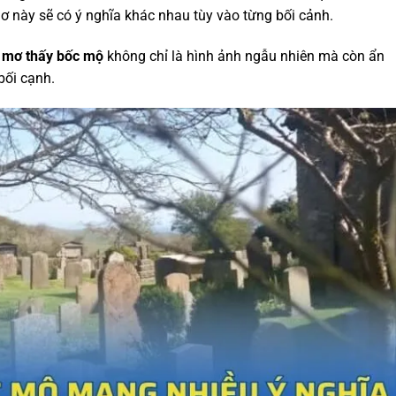
ơ này sẽ có ý nghĩa khác nhau tùy vào từng bối cảnh.
mơ thấy bốc mộ
không chỉ là hình ảnh ngẫu nhiên mà còn ẩn
bối cạnh.