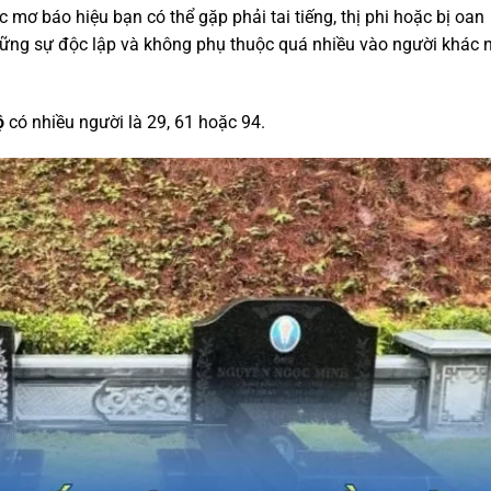
 mơ báo hiệu bạn có thể gặp phải tai tiếng, thị phi hoặc bị oan
 vững sự độc lập và không phụ thuộc quá nhiều vào người khác 
ộ
có nhiều người là 29, 61 hoặc 94.