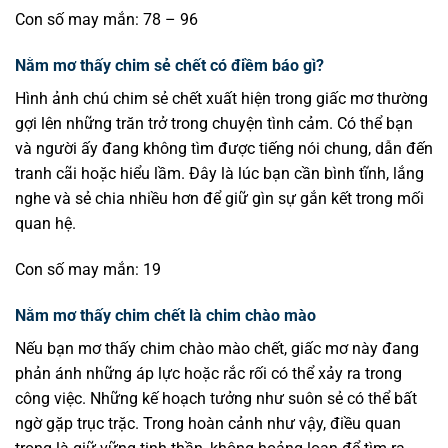
Con số may mắn: 78 – 96
Nằm mơ thấy chim sẻ chết có điềm báo gì?
Hình ảnh chú chim sẻ chết xuất hiện trong giấc mơ thường
gợi lên những trăn trở trong chuyện tình cảm. Có thể bạn
và người ấy đang không tìm được tiếng nói chung, dẫn đến
tranh cãi hoặc hiểu lầm. Đây là lúc bạn cần bình tĩnh, lắng
nghe và sẻ chia nhiều hơn để giữ gìn sự gắn kết trong mối
quan hệ.
Con số may mắn: 19
Nằm mơ thấy chim chết là chim chào mào
Nếu bạn mơ thấy chim chào mào chết, giấc mơ này đang
phản ánh những áp lực hoặc rắc rối có thể xảy ra trong
công việc. Những kế hoạch tưởng như suôn sẻ có thể bất
ngờ gặp trục trặc. Trong hoàn cảnh như vậy, điều quan