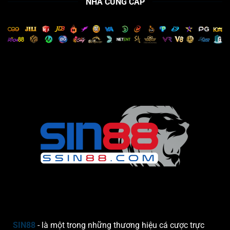
NHÀ CUNG CẤP
Ý
Số
Nghĩa
Mấy?
Gì,
Gợi
Ý
Số
Đẹp
SIN88
- là một trong những thương hiệu cá cược trực