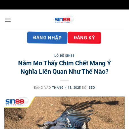
Bỏ
qua
nội
dung
ĐĂNG NHẬP
ĐĂNG KÝ
LÔ ĐỀ SIN88
Nằm Mơ Thấy Chim Chết Mang Ý
Nghĩa Liên Quan Như Thế Nào?
ĐĂNG VÀO
THÁNG 4 18, 2025
BỞI
SEO