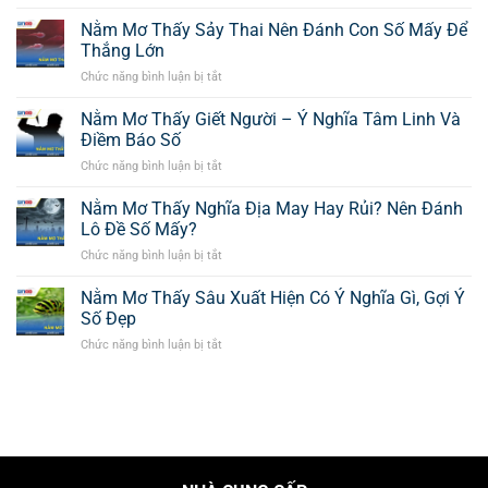
Nằm
–
Số
Mơ
Nằm Mơ Thấy Sảy Thai Nên Đánh Con Số Mấy Để
Giải
Nên
Thấy
Mã
Thắng Lớn
Bắt
Cầu
Giấc
Tại
Chức năng bình luận bị tắt
ở
Vồng
Mơ
SIN88
Nằm
Là
Chi
Mơ
Nằm Mơ Thấy Giết Người – Ý Nghĩa Tâm Linh Và
Điềm
Tiết
Thấy
Báo
Điềm Báo Số
Nhất?
Sảy
Gì,
Chức năng bình luận bị tắt
ở
Thai
Đánh
Nằm
Nên
Số
Mơ
Nằm Mơ Thấy Nghĩa Địa May Hay Rủi? Nên Đánh
Đánh
Mấy
Thấy
Con
Lô Đề Số Mấy?
Hôm
Giết
Số
Nay?
Chức năng bình luận bị tắt
ở
Người
Mấy
Nằm
–
Để
Mơ
Nằm Mơ Thấy Sâu Xuất Hiện Có Ý Nghĩa Gì, Gợi Ý
Ý
Thắng
Thấy
Nghĩa
Số Đẹp
Lớn
Nghĩa
Tâm
Chức năng bình luận bị tắt
ở
Địa
Linh
Nằm
May
Và
Mơ
Hay
Điềm
Thấy
Rủi?
Báo
Sâu
Nên
Số
Xuất
Đánh
Hiện
Lô
Có
Đề