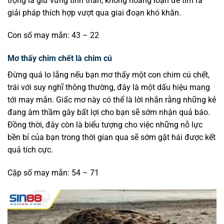
trọng là giữ vững tinh thần, không hoảng loạn để tìm ra
giải pháp thích hợp vượt qua giai đoạn khó khăn.
Con số may mắn: 43 – 22
Mơ thấy chim chết là chim cú
Đừng quá lo lắng nếu bạn mơ thấy một con chim cú chết,
trái với suy nghĩ thông thường, đây là một dấu hiệu mang
tới may mắn. Giấc mơ này có thể là lời nhắn rằng những kẻ
đang âm thầm gây bất lợi cho bạn sẽ sớm nhận quả báo.
Đồng thời, đây còn là biểu tượng cho việc những nỗ lực
bền bỉ của bạn trong thời gian qua sẽ sớm gặt hái được kết
quả tích cực.
Cặp số may mắn: 54 – 71