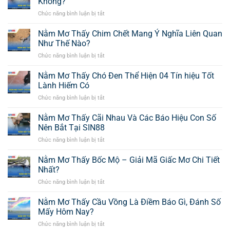
Không?
Chức năng bình luận bị tắt
ở
Nằm
Mơ
Nằm Mơ Thấy Chim Chết Mang Ý Nghĩa Liên Quan
Thấy
Như Thế Nào?
Gà
Chức năng bình luận bị tắt
ở
Trống
Nằm
Mang
Mơ
Nằm Mơ Thấy Chó Đen Thể Hiện 04 Tín hiệu Tốt
Ý
Thấy
Nghĩa
Lành Hiếm Có
Chim
Đặc
Chức năng bình luận bị tắt
ở
Chết
Biệt
Nằm
Mang
Gì
Mơ
Nằm Mơ Thấy Cãi Nhau Và Các Báo Hiệu Con Số
Ý
Không?
Thấy
Nghĩa
Nên Bắt Tại SIN88
Chó
Liên
Chức năng bình luận bị tắt
ở
Đen
Quan
Nằm
Thể
Như
Mơ
Nằm Mơ Thấy Bốc Mộ – Giải Mã Giấc Mơ Chi Tiết
Hiện
Thế
Thấy
04
Nhất?
Nào?
Cãi
Tín
Chức năng bình luận bị tắt
ở
Nhau
hiệu
Nằm
Và
Tốt
Mơ
Nằm Mơ Thấy Cầu Vồng Là Điềm Báo Gì, Đánh Số
Các
Lành
Thấy
Báo
Mấy Hôm Nay?
Hiếm
Bốc
Hiệu
Có
Chức năng bình luận bị tắt
ở
Mộ
Con