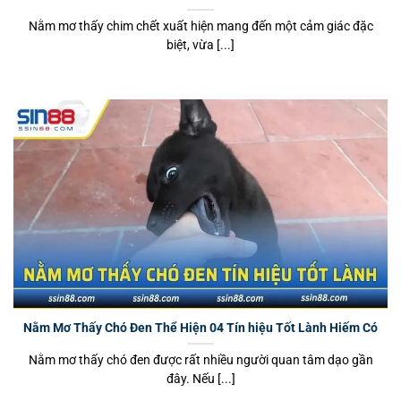
Nằm mơ thấy chim chết xuất hiện mang đến một cảm giác đặc
biệt, vừa [...]
Nằm Mơ Thấy Chó Đen Thể Hiện 04 Tín hiệu Tốt Lành Hiếm Có
Nằm mơ thấy chó đen được rất nhiều người quan tâm dạo gần
đây. Nếu [...]