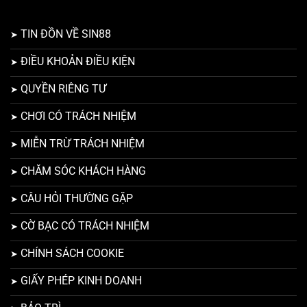
TIN ĐỒN VỀ SIN88
ĐIỀU KHOẢN ĐIỀU KIỆN
QUYỀN RIÊNG TƯ
CHƠI CÓ TRÁCH NHIỆM
MIỄN TRỪ TRÁCH NHIỆM
CHĂM SÓC KHÁCH HÀNG
CÂU HỎI THƯỜNG GẶP
CỜ BẠC CÓ TRÁCH NHIỆM
CHÍNH SÁCH COOKIE
GIẤY PHÉP KINH DOANH