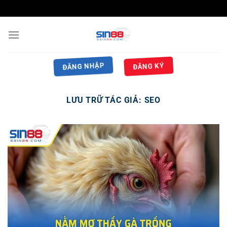
Bỏ
qua
nội
dung
ĐĂNG NHẬP
ĐĂNG KÝ
LƯU TRỮ TÁC GIẢ:
SEO