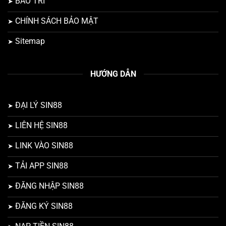
BẢO TRÌ
CHÍNH SÁCH BẢO MẬT
Sitemap
HƯỚNG DẪN
ĐẠI LÝ SIN88
LIÊN HỆ SIN88
LINK VÀO SIN88
TẢI APP SIN88
ĐĂNG NHẬP SIN88
ĐĂNG KÝ SIN88