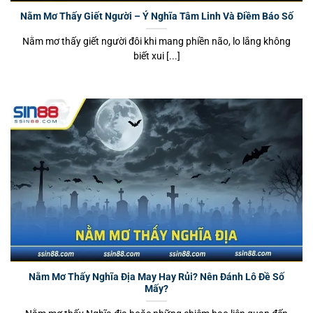
Nằm Mơ Thấy Giết Người – Ý Nghĩa Tâm Linh Và Điềm Báo Số
Nằm mơ thấy giết người đôi khi mang phiền não, lo lắng không
biết xui [...]
Nằm Mơ Thấy Nghĩa Địa May Hay Rủi? Nên Đánh Lô Đề Số
Mấy?