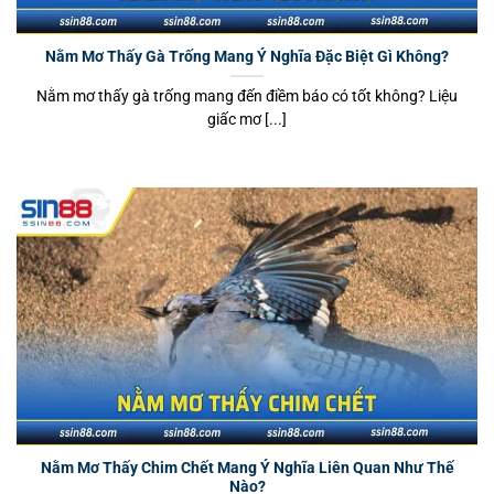
Nằm Mơ Thấy Gà Trống Mang Ý Nghĩa Đặc Biệt Gì Không?
Nằm mơ thấy gà trống mang đến điềm báo có tốt không? Liệu
giấc mơ [...]
Nằm Mơ Thấy Chim Chết Mang Ý Nghĩa Liên Quan Như Thế
Nào?