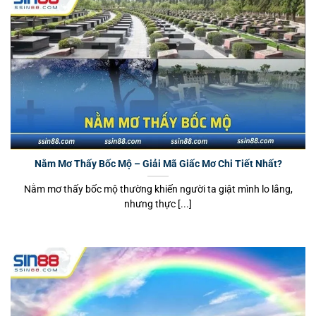
Nằm Mơ Thấy Bốc Mộ – Giải Mã Giấc Mơ Chi Tiết Nhất?
Nằm mơ thấy bốc mộ thường khiến người ta giật mình lo lắng,
nhưng thực [...]