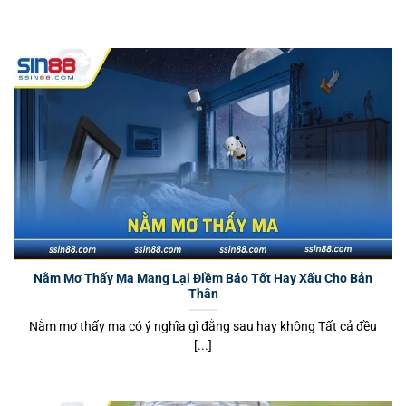
Nằm Mơ Thấy Ma Mang Lại Điềm Báo Tốt Hay Xấu Cho Bản
Thân
Nằm mơ thấy ma có ý nghĩa gì đằng sau hay không Tất cả đều
[...]