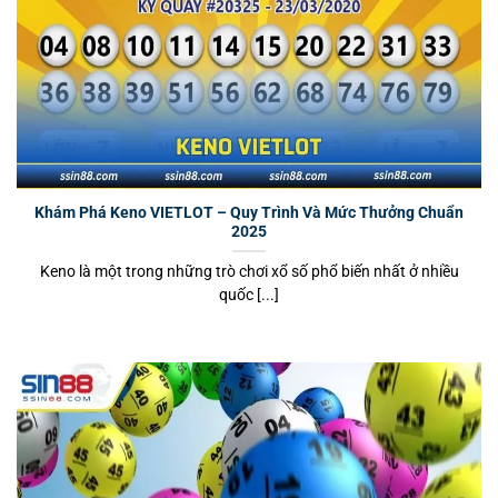
Khám Phá Keno VIETLOT – Quy Trình Và Mức Thưởng Chuẩn
2025
Keno là một trong những trò chơi xổ số phổ biến nhất ở nhiều
quốc [...]