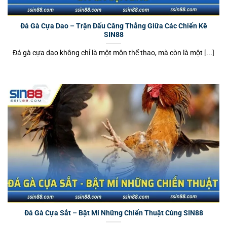
Đá Gà Cựa Dao – Trận Đấu Căng Thẳng Giữa Các Chiến Kê
SIN88
Đá gà cựa dao không chỉ là một môn thể thao, mà còn là một [...]
Đá Gà Cựa Sắt – Bật Mí Những Chiến Thuật Cùng SIN88