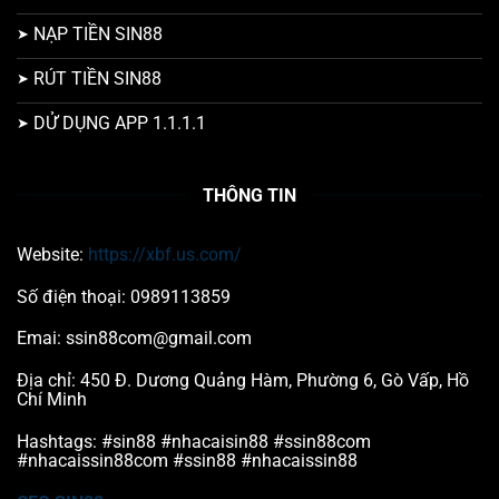
NẠP TIỀN SIN88
RÚT TIỀN SIN88
DỬ DỤNG APP 1.1.1.1
THÔNG TIN
Website:
https://xbf.us.com/
Số điện thoại: 0989113859
Emai:
ssin88com@gmail.com
Địa chỉ: 450 Đ. Dương Quảng Hàm, Phường 6, Gò Vấp, Hồ
Chí Minh
Hashtags: #sin88 #nhacaisin88 #ssin88com
#nhacaissin88com #ssin88 #nhacaissin88