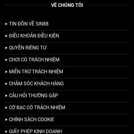
VỀ CHÚNG TÔI
TIN ĐỒN VỀ SIN88
ĐIỀU KHOẢN ĐIỀU KIỆN
QUYỀN RIÊNG TƯ
CHƠI CÓ TRÁCH NHIỆM
MIỄN TRỪ TRÁCH NHIỆM
CHĂM SÓC KHÁCH HÀNG
CÂU HỎI THƯỜNG GẶP
CỜ BẠC CÓ TRÁCH NHIỆM
CHÍNH SÁCH COOKIE
GIẤY PHÉP KINH DOANH