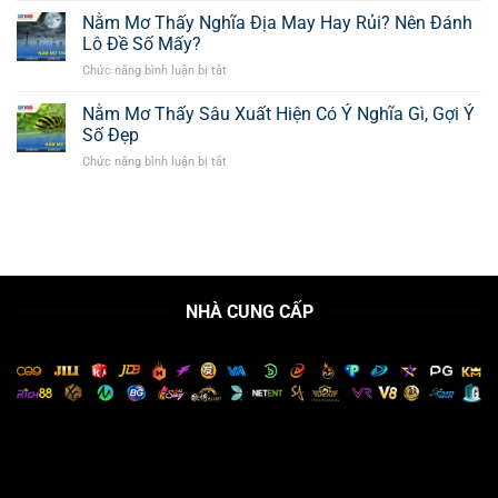
Nên
Số
Mơ
Nằm Mơ Thấy Nghĩa Địa May Hay Rủi? Nên Đánh
Đánh
Mấy
Thấy
Con
Lô Đề Số Mấy?
Hôm
Giết
Số
Nay?
Chức năng bình luận bị tắt
ở
Người
Mấy
Nằm
–
Để
Mơ
Nằm Mơ Thấy Sâu Xuất Hiện Có Ý Nghĩa Gì, Gợi Ý
Ý
Thắng
Thấy
Nghĩa
Số Đẹp
Lớn
Nghĩa
Tâm
Chức năng bình luận bị tắt
ở
Địa
Linh
Nằm
May
Và
Mơ
Hay
Điềm
Thấy
Rủi?
Báo
Sâu
Nên
Số
Xuất
Đánh
Hiện
Lô
Có
Đề
NHÀ CUNG CẤP
Ý
Số
Nghĩa
Mấy?
Gì,
Gợi
Ý
Số
Đẹp