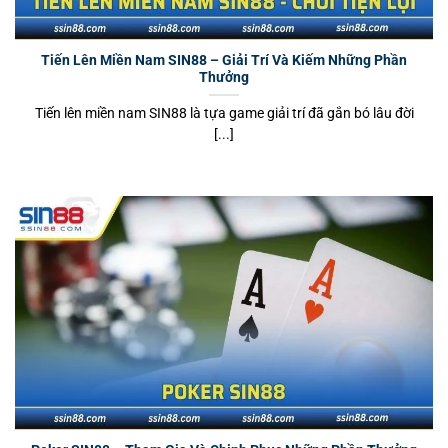
Tiến Lên Miền Nam SIN88 – Giải Trí Và Kiếm Những Phần
Thưởng
Tiến lên miền nam SIN88 là tựa game giải trí đã gắn bó lâu đời
[...]