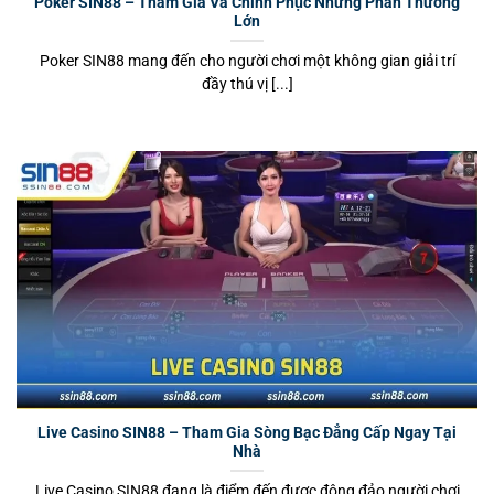
Poker SIN88 – Tham Gia Và Chinh Phục Những Phần Thưởng
Lớn
Poker SIN88 mang đến cho người chơi một không gian giải trí
đầy thú vị [...]
Live Casino SIN88 – Tham Gia Sòng Bạc Đẳng Cấp Ngay Tại
Nhà
Live Casino SIN88 đang là điểm đến được đông đảo người chơi