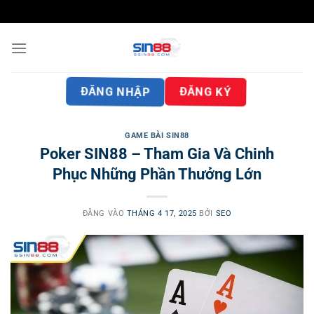
Bỏ
qua
nội
dung
ĐĂNG NHẬP
ĐĂNG KÝ
GAME BÀI SIN88
Poker SIN88 – Tham Gia Và Chinh
Phục Những Phần Thưởng Lớn
ĐĂNG VÀO
THÁNG 4 17, 2025
BỞI
SEO