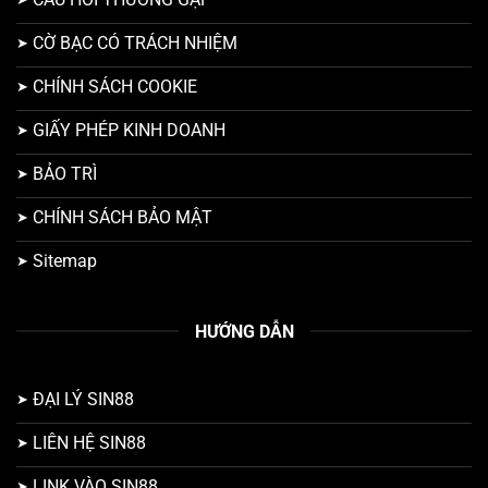
CỜ BẠC CÓ TRÁCH NHIỆM
CHÍNH SÁCH COOKIE
GIẤY PHÉP KINH DOANH
BẢO TRÌ
CHÍNH SÁCH BẢO MẬT
Sitemap
HƯỚNG DẪN
ĐẠI LÝ SIN88
LIÊN HỆ SIN88
LINK VÀO SIN88