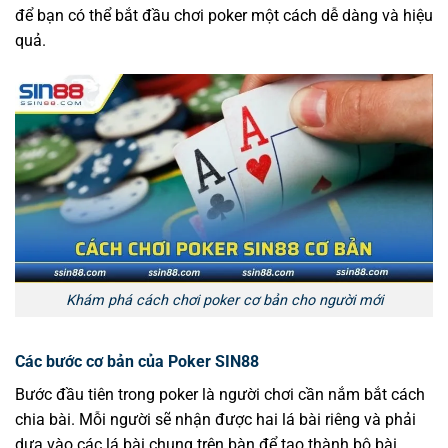
để bạn có thể bắt đầu chơi poker một cách dễ dàng và hiệu
quả.
Khám phá cách chơi poker cơ bản cho người mới
Các bước cơ bản của Poker SIN88
Bước đầu tiên trong poker là người chơi cần nắm bắt cách
chia bài. Mỗi người sẽ nhận được hai lá bài riêng và phải
dựa vào các lá bài chung trên bàn để tạo thành bộ bài