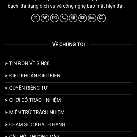
bạch, đa dạng dịch vụ và công nghệ bảo mật hiện đại.
VỀ CHÚNG TÔI
TIN ĐỒN VỀ SIN88
ĐIỀU KHOẢN ĐIỀU KIỆN
QUYỀN RIÊNG TƯ
CHƠI CÓ TRÁCH NHIỆM
MIỄN TRỪ TRÁCH NHIỆM
CHĂM SÓC KHÁCH HÀNG
CÂU HỎI THƯỜNG GẶP