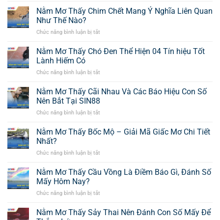
Nằm
Mơ
Nằm Mơ Thấy Chim Chết Mang Ý Nghĩa Liên Quan
Thấy
Như Thế Nào?
Gà
Chức năng bình luận bị tắt
ở
Trống
Nằm
Mang
Mơ
Nằm Mơ Thấy Chó Đen Thể Hiện 04 Tín hiệu Tốt
Ý
Thấy
Nghĩa
Lành Hiếm Có
Chim
Đặc
Chức năng bình luận bị tắt
ở
Chết
Biệt
Nằm
Mang
Gì
Mơ
Nằm Mơ Thấy Cãi Nhau Và Các Báo Hiệu Con Số
Ý
Không?
Thấy
Nghĩa
Nên Bắt Tại SIN88
Chó
Liên
Chức năng bình luận bị tắt
ở
Đen
Quan
Nằm
Thể
Như
Mơ
Nằm Mơ Thấy Bốc Mộ – Giải Mã Giấc Mơ Chi Tiết
Hiện
Thế
Thấy
04
Nhất?
Nào?
Cãi
Tín
Chức năng bình luận bị tắt
ở
Nhau
hiệu
Nằm
Và
Tốt
Mơ
Nằm Mơ Thấy Cầu Vồng Là Điềm Báo Gì, Đánh Số
Các
Lành
Thấy
Báo
Mấy Hôm Nay?
Hiếm
Bốc
Hiệu
Có
Chức năng bình luận bị tắt
ở
Mộ
Con
Nằm
–
Số
Mơ
Nằm Mơ Thấy Sảy Thai Nên Đánh Con Số Mấy Để
Giải
Nên
Thấy
Mã