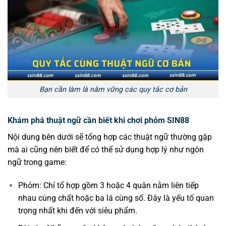
Bạn cần làm là nắm vững các quy tắc cơ bản
Khám phá thuật ngữ cần biết khi chơi phỏm SIN88
Nội dung bên dưới sẽ tổng hợp các thuật ngữ thường gặp
mà ai cũng nên biết để có thể sử dụng hợp lý như ngôn
ngữ trong game:
Phỏm: Chỉ tổ hợp gồm 3 hoặc 4 quân nằm liên tiếp
nhau cùng chất hoặc ba lá cùng số. Đây là yếu tố quan
trọng nhất khi đến với siêu phẩm.