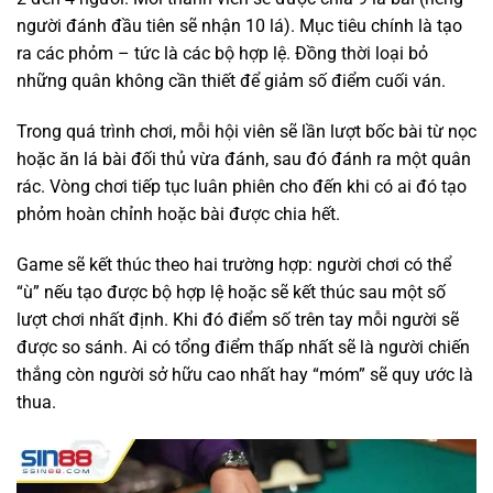
người đánh đầu tiên sẽ nhận 10 lá). Mục tiêu chính là tạo
ra các phỏm – tức là các bộ hợp lệ. Đồng thời loại bỏ
những quân không cần thiết để giảm số điểm cuối ván.
Trong quá trình chơi, mỗi hội viên sẽ lần lượt bốc bài từ nọc
hoặc ăn lá bài đối thủ vừa đánh, sau đó đánh ra một quân
rác. Vòng chơi tiếp tục luân phiên cho đến khi có ai đó tạo
phỏm hoàn chỉnh hoặc bài được chia hết.
Game sẽ kết thúc theo hai trường hợp: người chơi có thể
“ù” nếu tạo được bộ hợp lệ hoặc sẽ kết thúc sau một số
lượt chơi nhất định. Khi đó điểm số trên tay mỗi người sẽ
được so sánh. Ai có tổng điểm thấp nhất sẽ là người chiến
thắng còn người sở hữu cao nhất hay “móm” sẽ quy ước là
thua.