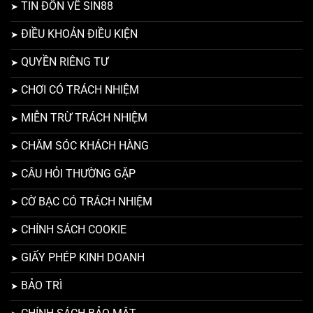
TIN ĐỒN VỀ SIN88
ĐIỀU KHOẢN ĐIỀU KIỆN
QUYỀN RIÊNG TƯ
CHƠI CÓ TRÁCH NHIỆM
MIỄN TRỪ TRÁCH NHIỆM
CHĂM SÓC KHÁCH HÀNG
CÂU HỎI THƯỜNG GẶP
CỜ BẠC CÓ TRÁCH NHIỆM
CHÍNH SÁCH COOKIE
GIẤY PHÉP KINH DOANH
BẢO TRÌ