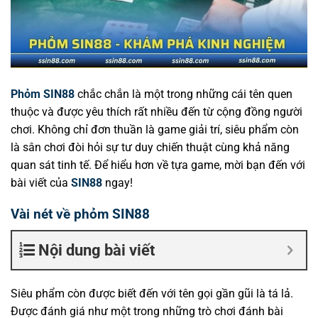
Phỏm SIN88
chắc chắn là một trong những cái tên quen
thuộc và được yêu thích rất nhiều đến từ cộng đồng người
chơi. Không chỉ đơn thuần là game giải trí, siêu phẩm còn
là sân chơi đòi hỏi sự tư duy chiến thuật cùng khả năng
quan sát tinh tế. Để hiểu hơn về tựa game, mời bạn đến với
bài viết của
SIN88
ngay!
Vài nét về phỏm SIN88
Nội dung bài viết
Siêu phẩm còn được biết đến với tên gọi gần gũi là tá lả.
Được đánh giá như một trong những trò chơi đánh bài