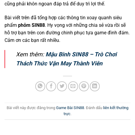
cũng phải khôn ngoan đáp trả để duy trì lợi thế.
Bài viết trên đã tổng hợp các thông tin xoay quanh siêu
phẩm
phỏm SIN88
. Hy vọng với những chia sẻ vừa rồi sẽ
hỗ trợ bạn trên con đường chinh phục tựa game đình đám.
Cảm ơn các bạn rất nhiều.
Xem thêm:
Mậu Binh SIN88 – Trò Chơi
Thách Thức Vận May Thành Viên
Bài viết này được đăng trong
Game Bài SIN88
. Đánh dấu
liên kết thường
trực
.