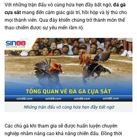
Với những trận đấu vô cùng hứa hẹn đầy bất ngờ,
đá gà
cựa sắt
mang đến cảm giác giải trí, hồi hộp và lý thú cho
mọi thành viên. Qua đây khiến chúng trở thành môn thể
thao chiếm được sự yêu mến rầm rộ.
Những trận đấu vô cùng hứa hẹn đầy bất ngờ
Các chú gà khi tham gia sẽ được huấn luyện chuyên
nghiệp nhằm nâng cao khả năng chiến đấu. Đồng thời