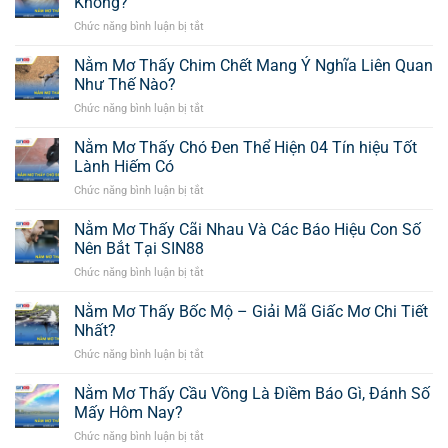
Không?
Chức năng bình luận bị tắt
ở
Nằm
Mơ
Nằm Mơ Thấy Chim Chết Mang Ý Nghĩa Liên Quan
Thấy
Như Thế Nào?
Gà
Chức năng bình luận bị tắt
ở
Trống
Nằm
Mang
Mơ
Nằm Mơ Thấy Chó Đen Thể Hiện 04 Tín hiệu Tốt
Ý
Thấy
Nghĩa
Lành Hiếm Có
Chim
Đặc
Chức năng bình luận bị tắt
ở
Chết
Biệt
Nằm
Mang
Gì
Mơ
Nằm Mơ Thấy Cãi Nhau Và Các Báo Hiệu Con Số
Ý
Không?
Thấy
Nghĩa
Nên Bắt Tại SIN88
Chó
Liên
Chức năng bình luận bị tắt
ở
Đen
Quan
Nằm
Thể
Như
Mơ
Nằm Mơ Thấy Bốc Mộ – Giải Mã Giấc Mơ Chi Tiết
Hiện
Thế
Thấy
04
Nhất?
Nào?
Cãi
Tín
Chức năng bình luận bị tắt
ở
Nhau
hiệu
Nằm
Và
Tốt
Mơ
Nằm Mơ Thấy Cầu Vồng Là Điềm Báo Gì, Đánh Số
Các
Lành
Thấy
Báo
Mấy Hôm Nay?
Hiếm
Bốc
Hiệu
Có
Chức năng bình luận bị tắt
ở
Mộ
Con