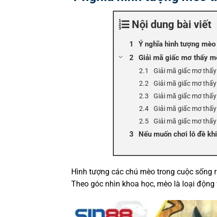
Nội dung bài viết
Ý nghĩa hình tượng mèo
Giải mã giấc mơ thấy m
Giải mã giấc mơ thấy
Giải mã giấc mơ thấ
Giải mã giấc mơ thấy
Giải mã giấc mơ thấ
Giải mã giấc mơ thấ
Nếu muốn chơi lô đề kh
Hình tượng các chú mèo trong cuộc sống r
Theo góc nhìn khoa học, mèo là loại động vậ