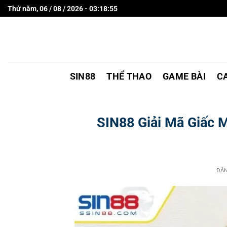
Bỏ
Thứ năm, 06 / 08 / 2026 - 03:18:56
qua
nội
dung
SIN88
THỂ THAO
GAME BÀI
C
SIN88 Giải Mã Giấc
ĐĂ