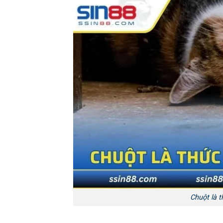
Chuột là 