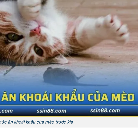
thức ăn khoái khẩu của mèo trước kia