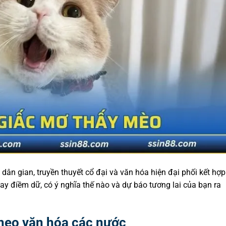
dân gian, truyền thuyết cổ đại và văn hóa hiện đại phối kết hợp
hay điềm dữ, có ý nghĩa thế nào và dự báo tương lai của bạn ra
heo văn hóa các nước