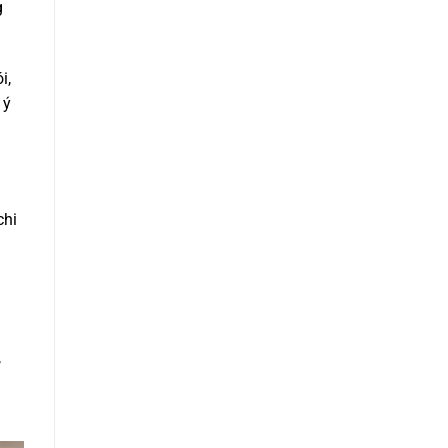
g
i,
 ý
chi
,