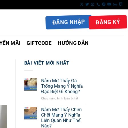
ĐĂNG NHẬP
ĐĂNG KÝ
YẾN MÃI
GIFTCODE
HƯỚNG DẪN
BÀI VIẾT MỚI NHẤT
Nằm Mơ Thấy Gà
Trống Mang Ý Nghĩa
Đặc Biệt Gì Không?
Chức năng bình luận bị tắt
ở
Nằm
Mơ
Nằm Mơ Thấy Chim
Thấy
Chết Mang Ý Nghĩa
Gà
Liên Quan Như Thế
Trống
Nào?
Mang