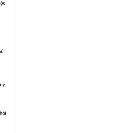
uộc
hú
uỷ.
hỏi