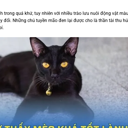
h trong quá khứ, tuy nhiên với nhiều trào lưu nuôi động vật mà
y đổi. Những chú tuyền mão đen lại được cho là thần tài thu hú
í.