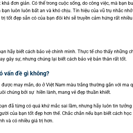
 khá đơn giản. Có thể trong cuộc sống, do công việc, mà bạn b
 bạn luôn luôn bất an và khó chịu. Tín hiệu của vũ trụ nhắc nhở
trị tốt đẹp sẵn có của bạn đôi khi sẽ truyền cảm hứng rất nhiều
ạn hãy biết cách bảo vệ chính mình. Thực tế cho thấy những c
y gây sự, nhưng chúng lại biết cách bảo vệ bản thân rất tốt.
ó vấn đề gì không?
ông được may mắn, do ở Việt Nam màu trắng thường gắn với ma q
uôi chúng bởi sự hiền lành, mang vẻ đẹp thuần khiết.
 bạn đã từng có quá khứ mắc sai lầm, nhưng hãy luôn tin tưởng
gười của bạn tốt đẹp hơn thế. Chắc chắn nếu bạn biết cách học 
h và có nhiều giá trị hơn.