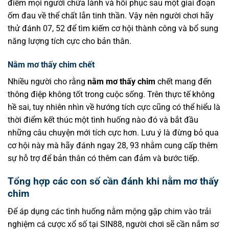
điểm mọi người chữa lành và hồi phục sau một giai đoạn
ốm đau về thể chất lẫn tinh thần. Vậy nên người chơi hãy
thử đánh 07, 52 để tìm kiếm cơ hội thành công và bổ sung
năng lượng tích cực cho bản thân.
Nằm mơ thấy chim chết
Nhiều người cho rằng
nằm mơ thấy chim
chết mang đến
thông điệp không tốt trong cuộc sống. Trên thực tế không
hề sai, tuy nhiên nhìn về hướng tích cực cũng có thể hiểu là
thời điểm kết thúc một tình huống nào đó và bắt đầu
những câu chuyện mới tích cực hơn. Lưu ý là đừng bỏ qua
cơ hội này mà hãy đánh ngay 28, 93 nhằm cung cấp thêm
sự hỗ trợ để bản thân có thêm can đảm và bước tiếp.
Tổng hợp các con số cần đánh khi nằm mơ thấy
chim
Để áp dụng các tình huống nằm mộng gặp chim vào trải
nghiệm cá cược xổ số tại SIN88, người chơi sẽ cần nắm sơ