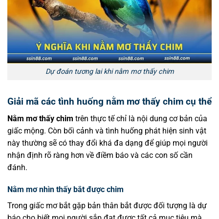
Dự đoán tương lai khi nằm mơ thấy chim
Giải mã các tình huống nằm mơ thấy chim cụ thể
Nằm mơ thấy chim
trên thực tế chỉ là nội dung cơ bản của
giấc mộng. Còn bối cảnh và tình huống phát hiện sinh vật
này thường sẽ có thay đổi khá đa dạng để giúp mọi người
nhận định rõ ràng hơn về điềm báo và các con số cần
đánh.
Nằm mơ nhìn thấy bắt được chim
Trong giấc mơ bắt gặp bản thân bắt được đối tượng là dự
báo cho biết mọi người sắp đạt được tất cả mục tiêu mà