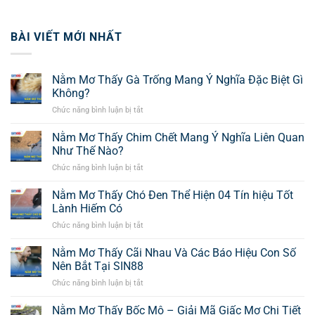
BÀI VIẾT MỚI NHẤT
Nằm Mơ Thấy Gà Trống Mang Ý Nghĩa Đặc Biệt Gì
Không?
Chức năng bình luận bị tắt
ở
Nằm
Mơ
Nằm Mơ Thấy Chim Chết Mang Ý Nghĩa Liên Quan
Thấy
Như Thế Nào?
Gà
Chức năng bình luận bị tắt
ở
Trống
Nằm
Mang
Mơ
Nằm Mơ Thấy Chó Đen Thể Hiện 04 Tín hiệu Tốt
Ý
Thấy
Nghĩa
Lành Hiếm Có
Chim
Đặc
Chức năng bình luận bị tắt
ở
Chết
Biệt
Nằm
Mang
Gì
Mơ
Nằm Mơ Thấy Cãi Nhau Và Các Báo Hiệu Con Số
Ý
Không?
Thấy
Nghĩa
Nên Bắt Tại SIN88
Chó
Liên
Chức năng bình luận bị tắt
ở
Đen
Quan
Nằm
Thể
Như
Mơ
Nằm Mơ Thấy Bốc Mộ – Giải Mã Giấc Mơ Chi Tiết
Hiện
Thế