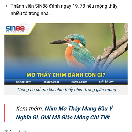
Thành viên SIN88 đánh ngay 19, 73 nếu mộng thấy
nhiều tổ trong nhà.
Thông tin sổ mơ khi nhìn thấy chim trong giấc mộng
Xem thêm:
Nằm Mơ Thấy Mang Bầu Ý
Nghĩa Gì, Giải Mã Giấc Mộng Chi Tiết