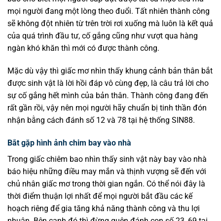
mọi người đang một lòng theo đuổi. Tất nhiên thành công
sẽ không đột nhiên từ trên trời rơi xuống mà luôn là kết quả
của quá trình đầu tư, cố gắng cũng như vượt qua hàng
ngàn khó khăn thì mới có được thành công.
Mặc dù vậy thì giấc mơ nhìn thấy khung cảnh bản thân bắt
được sinh vật là lời hồi đáp vô cùng đẹp, là câu trả lời cho
sự cố gắng hết mình của bản thân. Thành công đang đến
rất gần rồi, vậy nên mọi người hãy chuẩn bị tinh thần đón
nhận bằng cách đánh số 12 và 78 tại hệ thống SIN88.
Bắt gặp hình ảnh chim bay vào nhà
Trong giấc chiêm bao nhìn thấy sinh vật này bay vào nhà
báo hiệu những điều may mắn và thịnh vượng sẽ đến với
chủ nhân giấc mơ trong thời gian ngắn. Có thể nói đây là
thời điểm thuận lợi nhất để mọi người bắt đầu các kế
hoạch riêng để gia tăng khả năng thành công và thu lợi
nhuận. Bên cạnh đó thì đừng quên đánh con số 23, 69 tại