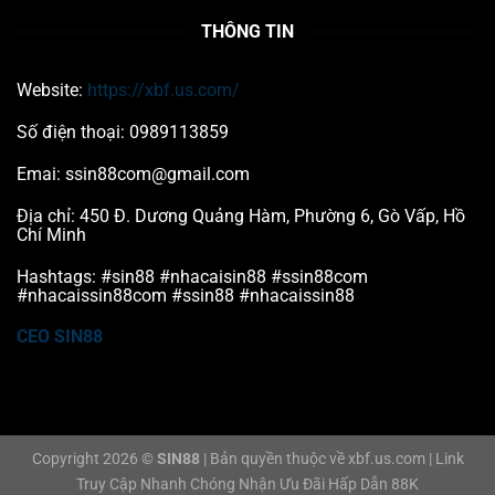
THÔNG TIN
Website:
https://xbf.us.com/
Số điện thoại: 0989113859
Emai:
ssin88com@gmail.com
Địa chỉ: 450 Đ. Dương Quảng Hàm, Phường 6, Gò Vấp, Hồ
Chí Minh
Hashtags: #sin88 #nhacaisin88 #ssin88com
#nhacaissin88com #ssin88 #nhacaissin88
CEO SIN88
Copyright 2026 ©
SIN88
| Bản quyền thuộc về xbf.us.com | Link
Truy Cập Nhanh Chóng Nhận Ưu Đãi Hấp Dẫn 88K