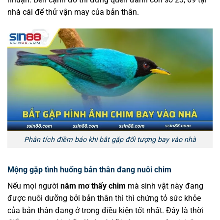
nhà cái để thử vận may của bản thân.
Phân tích điềm báo khi bắt gặp đối tượng bay vào nhà
Mộng gặp tình huống bản thân đang nuôi chim
Nếu mọi người
nằm mơ thấy chim
mà sinh vật này đang
được nuôi dưỡng bởi bản thân thì thì chứng tỏ sức khỏe
của bản thân đang ở trong điều kiện tốt nhất. Đây là thời