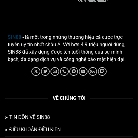
SIN88
- là một trong những thương hiệu cá cược trực
tuyến uy tín nhất châu Á. Với hơn 4.9 triệu người dùng,
SIN88 đã xây dựng được tên tuổi thông qua sự minh
bạch, đa dạng dịch vụ và công nghệ bảo mật hiện đại.
VỀ CHÚNG TÔI
TIN ĐỒN VỀ SIN88
ĐIỀU KHOẢN ĐIỀU KIỆN