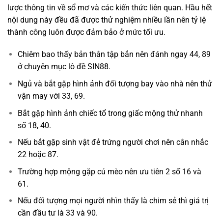
lược thông tin về sổ mơ và các kiến thức liên quan. Hầu hết
nội dung này đều đã được thử nghiệm nhiều lần nên tỷ lệ
thành công luôn được đảm bảo ở mức tối ưu.
Chiêm bao thấy bản thân tập bắn nên đánh ngay 44, 89
ở chuyên mục lô đề SIN88.
Ngủ và bắt gặp hình ảnh đối tượng bay vào nhà nên thử
vận may với 33, 69.
Bắt gặp hình ảnh chiếc tổ trong giấc mộng thử nhanh
số 18, 40.
Nếu bắt gặp sinh vật đẻ trứng người chơi nên cân nhắc
22 hoặc 87.
Trường hợp mộng gặp cú mèo nên ưu tiên 2 số 16 và
61.
Nếu đối tượng mọi người nhìn thấy là chim sẻ thì giá trị
cần đầu tư là 33 và 90.